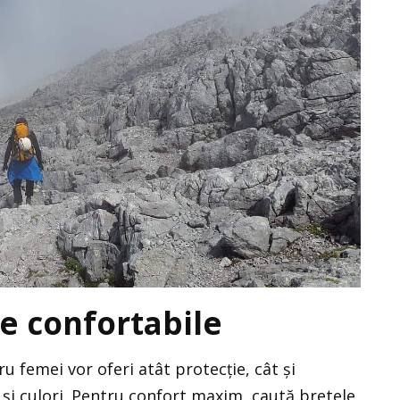
e confortabile
 femei vor oferi atât protecție, cât și
i și culori. Pentru confort maxim, caută bretele