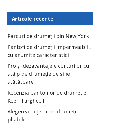
Articole recente
Parcuri de drumeții din New York
Pantofi de drumeții impermeabili,
cu anumite caracteristici
Pro și dezavantajele corturilor cu
stâlp de drumeție de sine
stătătoare
Recenzia pantofilor de drumeție
Keen Targhee II
Alegerea bețelor de drumeții
pliabile