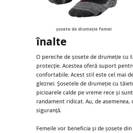
șosete de drumeție femei
înalte
O pereche de șosete de drumeție cu tă
protecție. Acestea oferă suport pentru 
confortabile. Acest stil este cel mai 
gleznei. Șosetele de drumeție cu tăie
picioarele calde pe vreme rece și sunt 
randament ridicat. Au, de asemenea, o
siguranță.
Femeile vor beneficia și de șosete din