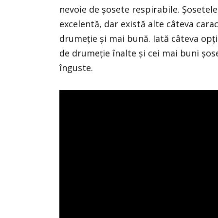
nevoie de șosete respirabile. Șosetel
excelentă, dar există alte câteva cara
drumeție și mai bună. Iată câteva opț
de drumeție înalte și cei mai buni șo
înguste.