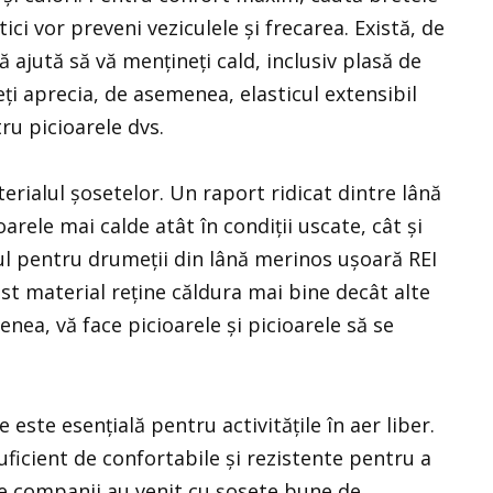
ici vor preveni veziculele și frecarea. Există, de
 ajută să vă mențineți cald, inclusiv plasă de
Veți aprecia, de asemenea, elasticul extensibil
u picioarele dvs.
terialul șosetelor. Un raport ridicat dintre lână
arele mai calde atât în ​​condiții uscate, cât și
 pentru drumeții din lână merinos ușoară REI
st material reține căldura mai bine decât alte
nea, vă face picioarele și picioarele să se
ste esențială pentru activitățile în aer liber.
uficient de confortabile și rezistente pentru a
lte companii au venit cu șosete bune de