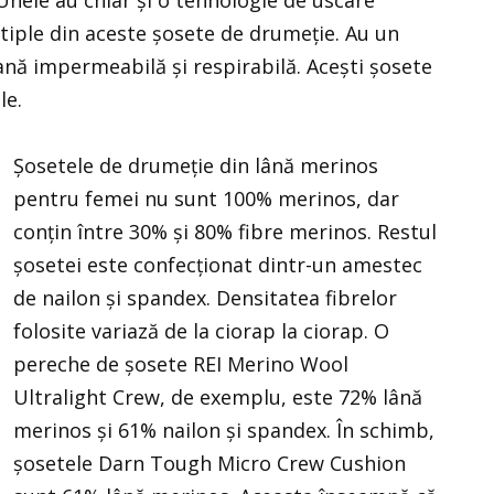
ltiple din aceste șosete de drumeție. Au un
ă impermeabilă și respirabilă. Acești șosete
le.
Șosetele de drumeție din lână merinos
pentru femei nu sunt 100% merinos, dar
conțin între 30% și 80% fibre merinos. Restul
șosetei este confecționat dintr-un amestec
de nailon și spandex. Densitatea fibrelor
folosite variază de la ciorap la ciorap. O
pereche de șosete REI Merino Wool
Ultralight Crew, de exemplu, este 72% lână
merinos și 61% nailon și spandex. În schimb,
șosetele Darn Tough Micro Crew Cushion