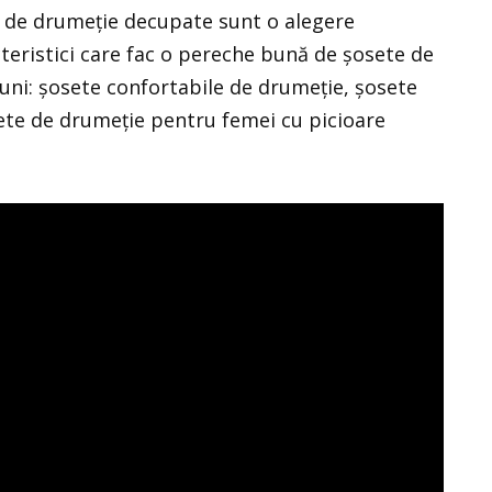
e de drumeție decupate sunt o alegere
cteristici care fac o pereche bună de șosete de
iuni: șosete confortabile de drumeție, șosete
sete de drumeție pentru femei cu picioare