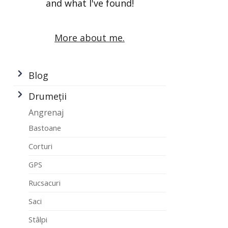
and what I've found!
More about me.
Blog
Drumeții
Angrenaj
Bastoane
Corturi
GPS
Rucsacuri
Saci
Stâlpi