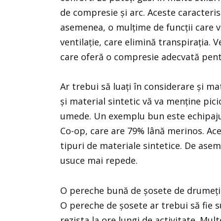
de compresie și arc. Aceste caracterist
asemenea, o mulțime de funcții care vă
ventilație, care elimină transpirația. 
care oferă o compresie adecvată pentr
Ar trebui să luați în considerare și ma
și material sintetic vă va menține picio
umede. Un exemplu bun este echipajul
Co-op, care are 79% lână merinos. Ace
tipuri de materiale sintetice. De aseme
usuce mai repede.
O pereche bună de șosete de drumeție e
O pereche de șosete ar trebui să fie s
rezista la ore lungi de activitate. Mu