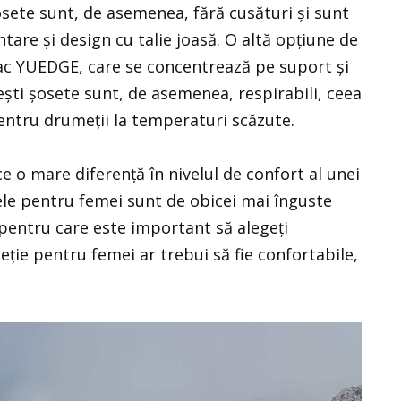
osete sunt, de asemenea, fără cusături și sunt
tare și design cu talie joasă. O altă opțiune de
ac YUEDGE, care se concentrează pe suport și
ești șosete sunt, de asemenea, respirabili, ceea
entru drumeții la temperaturi scăzute.
ce o mare diferență în nivelul de confort al unei
ele pentru femei sunt de obicei mai înguste
pentru care este important să alegeți
eție pentru femei ar trebui să fie confortabile,