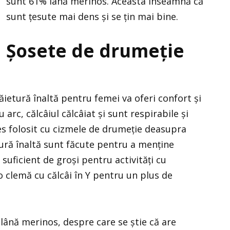
sunt 61% lână merinos. Aceasta înseamnă că
sunt țesute mai dens și se țin mai bine.
Șosete de drumeție
ietură înaltă pentru femei va oferi confort și
arc, călcâiul călcâiat și sunt respirabile și
des folosit cu cizmele de drumeție deasupra
tură înaltă sunt făcute pentru a menține
suficient de groși pentru activități cu
 clemă cu călcâi în Y pentru un plus de
 lână merinos, despre care se știe că are