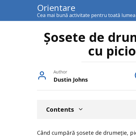
Skip
Orientare
to
Cea mai bună activitate pentru toată lumea
content
Șosete de dru
cu pici
Author
Dustin Johns
Contents
Când cumpără șosete de drumeție, pici