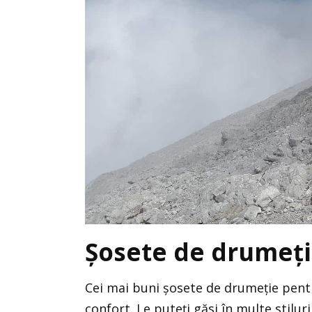
Șosete de drumeți
Cei mai buni șosete de drumeție pentru
confort. Le puteți găsi în multe stilur