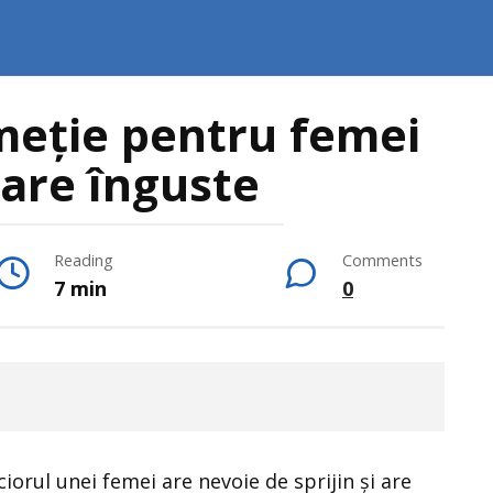
meție pentru femei
oare înguste
Reading
Comments
7 min
0
orul unei femei are nevoie de sprijin și are