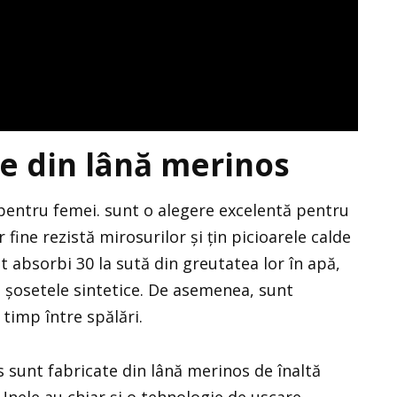
e din lână merinos
pentru femei. sunt o alegere excelentă pentru
 fine rezistă mirosurilor și țin picioarele calde
t absorbi 30 la sută din greutatea lor în apă,
șosetele sintetice. De asemenea, sunt
 timp între spălări.
 sunt fabricate din lână merinos de înaltă
 Unele au chiar și o tehnologie de uscare