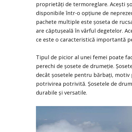
proprietăți de termoreglare. Acești ș
disponibile într-o opțiune de neprezen
pachete multiple este șoseta de rucs
are căptușeală în vârful degetelor. Ac
ce este o caracteristică importantă p
Tipul de picior al unei femei poate fa
perechi de șosete de drumeție. Șoset
decât șosetele pentru bărbați, motiv 
potrivirea potrivită. Șosetele de drum
durabile și versatile.