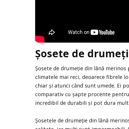
Șosete de drumeți
Șosete de drumeție din lână merinos 
climatele mai reci, deoarece fibrele lor
chiar și atunci când sunt umede. Ei po
comparativ cu șapte procente pentru 
incredibil de durabili și pot dura mult
Șosetele de drumeție din lână merinos
calitate, iar mulți sunt impermeabili.